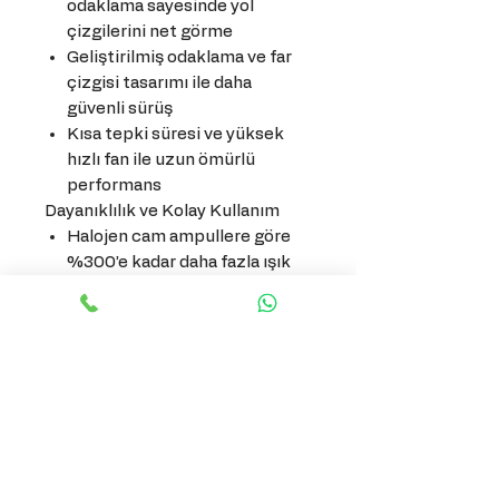
odaklama sayesinde yol
çizgilerini net görme
Geliştirilmiş odaklama ve far
çizgisi tasarımı ile daha
güvenli sürüş
Kısa tepki süresi ve yüksek
hızlı fan ile uzun ömürlü
performans
Dayanıklılık ve Kolay Kullanım
Halojen cam ampullere göre
%300’e kadar daha fazla ışık
çıkışı
Entgre akım sınırlayıcı devre
sayesinde uzun ömürlü
kullanım
Tak-çıkar kullanıma uygun,
karmaşık modifikasyon
gerektirmez
Farklı marka ve model
araçlarla geniş uyumluluk (9-