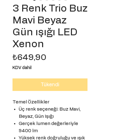
3 Renk Trio Buz
Mavi Beyaz
Gün ışığı LED
Xenon
Fiyat
₺649,90
KDV dahil
Tükendi
Temel Özellikler
Üç renk seçeneği: Buz Mavi,
Beyaz, Gün Işığı
Gerçek lumen değerleriyle
9400 lm
Yüksek renk doğruluğu ve ışık