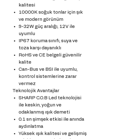
kalitesi
10000K soğuk tonlar için şık
ve modern görünüm
9-32W güç aralığı, 12V ile
uyumlu
IP67 koruma sınıfı, suya ve
toza karşı dayanıklı
RoHS ve CE belgeli güvenilir
kalite
Can-Bus ve BSI ile uyumlu,
kontrol sistemlerine zarar
vermez
Teknolojik Avantajlar
SHARP C.O.B Led teknolojisi
ile keskin, yoğun ve
odaklanmış ışık demeti
0.1 sn şimşek etkisi ile anında
aydınlatma
Yüksek ışık kalitesi ve gelişmiş