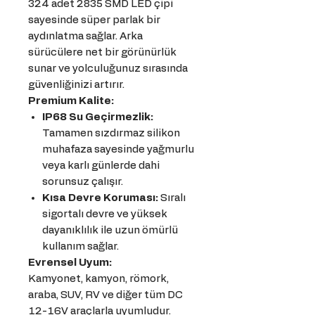
324 adet 2835 SMD LED çipi
sayesinde süper parlak bir
aydınlatma sağlar. Arka
sürücülere net bir görünürlük
sunar ve yolculuğunuz sırasında
güvenliğinizi artırır.
Premium Kalite:
IP68 Su Geçirmezlik:
Tamamen sızdırmaz silikon
muhafaza sayesinde yağmurlu
veya karlı günlerde dahi
sorunsuz çalışır.
Kısa Devre Koruması:
Sıralı
sigortalı devre ve yüksek
dayanıklılık ile uzun ömürlü
kullanım sağlar.
Evrensel Uyum:
Kamyonet, kamyon, römork,
araba, SUV, RV ve diğer tüm DC
12-16V araçlarla uyumludur.