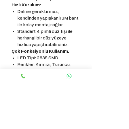
Hızlı Kurulum:
Delme gerektirmez,
kendinden yapışkanlı 3M bant
ile kolay montaj sağlar.
Standart 4 pimli düz fişi ile
herhangi bir düz yüzeye
hızlıca yapıştırabilirsiniz.
Çok Fonksiyonlu Kullanım:
LED Tipi: 2835 SMD
Renkler: Kırmızı, Turuncu,
Beyaz
LED Miktarı: 108 adet kırmızı
+ 108 adet turuncu + 108 adet
beyaz (Toplam 324 LED)
Fonksiyonlar: Akan sola/sağa
dönüş sinyali, fren lambası,
geri vites lambası, çift flaş ve
sürekli aydınlatma
Çalışma Gerilimi: 12-16V DC