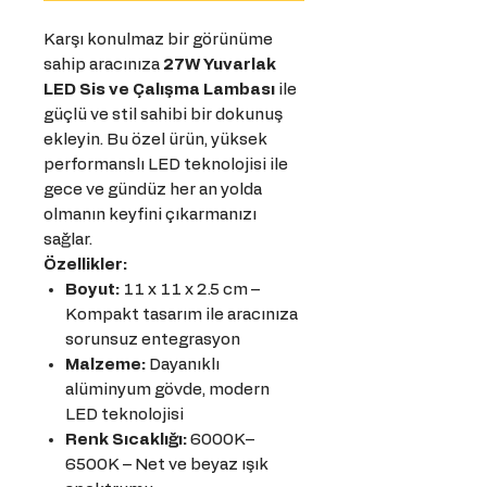
Karşı konulmaz bir görünüme
sahip aracınıza
27W Yuvarlak
LED Sis ve Çalışma Lambası
ile
güçlü ve stil sahibi bir dokunuş
ekleyin. Bu özel ürün, yüksek
performanslı LED teknolojisi ile
gece ve gündüz her an yolda
olmanın keyfini çıkarmanızı
sağlar.
Özellikler:
Boyut:
11 x 11 x 2.5 cm –
Kompakt tasarım ile aracınıza
sorunsuz entegrasyon
Malzeme:
Dayanıklı
alüminyum gövde, modern
LED teknolojisi
Renk Sıcaklığı:
6000K–
6500K – Net ve beyaz ışık