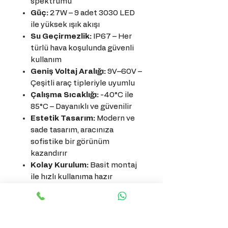
spektrumu
Güç:
27W – 9 adet 3030 LED
ile yüksek ışık akışı
Su Geçirmezlik:
IP67 – Her
türlü hava koşulunda güvenli
kullanım
Geniş Voltaj Aralığı:
9V–60V –
Çeşitli araç tipleriyle uyumlu
Çalışma Sıcaklığı:
-40°C ile
85°C – Dayanıklı ve güvenilir
Estetik Tasarım:
Modern ve
sade tasarım, aracınıza
sofistike bir görünüm
kazandırır
Kolay Kurulum:
Basit montaj
ile hızlı kullanıma hazır
Üstün Görünürlük:
LED
teknolojisi sayesinde yoldaki
engelleri ve detayları net
görmenizi sağlar