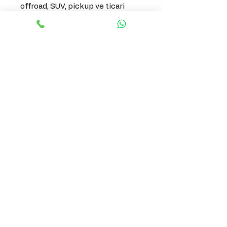
offroad, SUV, pickup ve ticari
araçlar için ideal bir aydınlatma
çözümüdür.
Öne Çıkan Özellikler:
• Turuncu & Beyaz çift renk LED
• Yüksek parlaklık ve düşük enerji
tüketimi
• Suya ve darbeye dayanıklı
sağlam gövde
• Kolay montaj
• 12/24V araçlarla uyumlu
• Paket içeriği: 2 Adet Yan
Basamak Ledi
Gizlilik Politikası
Erişilebilirlik Bildirimi
Gönderim Politikası
Şart ve Koşullar
İade Politikası