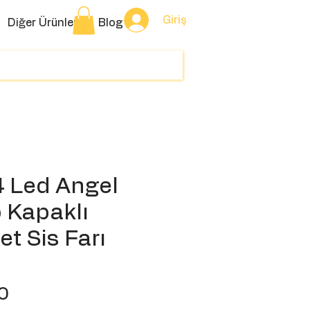
Giriş
Diğer Ürünler
Blog
 4 Led Angel
 Kapaklı
et Sis Farı
Fiyat
0