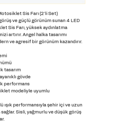
osiklet Sis Farı (2’li Set)
görüş ve güçlü görünüm sunan 4 LED
et Sis Farı, yüksek aydınlatma
izi artırır. Angel halka tasarımı
rn ve agresif bir görünüm kazandırır.
temi
ünümü
ık tasarım
dayanıklı gövde
ek performans
iklet modeliyle uyumlu
ü ışık performansıyla şehir içi ve uzun
 sağlar. Sisli, yağmurlu ve düşük görüş
ar.