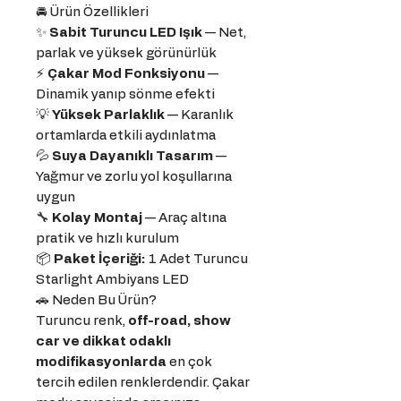
🚘 Ürün Özellikleri
✨
Sabit Turuncu LED Işık
— Net,
parlak ve yüksek görünürlük
⚡
Çakar Mod Fonksiyonu
—
Dinamik yanıp sönme efekti
💡
Yüksek Parlaklık
— Karanlık
ortamlarda etkili aydınlatma
💦
Suya Dayanıklı Tasarım
—
Yağmur ve zorlu yol koşullarına
uygun
🔧
Kolay Montaj
— Araç altına
pratik ve hızlı kurulum
📦
Paket İçeriği:
1 Adet Turuncu
Starlight Ambiyans LED
🚗 Neden Bu Ürün?
Turuncu renk,
off-road, show
car ve dikkat odaklı
modifikasyonlarda
en çok
tercih edilen renklerdendir. Çakar