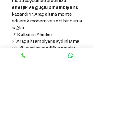
modu sayesinde aracınıza
enerjik ve güçlü bir ambiyans
kazandırır. Araç altına monte
edilerek modern ve sert bir duruş
sağlar.
📌 Kullanım Alanları
✅ Araç altı ambiyans aydınlatma
✅ Off-road ve modifiye araçlar
✅ Gece sürüşleri
✅ Araç buluşmaları ve sergileme
amaçlı kullanım
⚙️ Teknik Detaylar
Renk:
Turuncu
Çalışma Modu: Sabit + Çakar
Düşük enerji tüketimi
12V araç elektrik
sistemleriyle uyumlu
Uzun ömürlü LED teknolojisi
⚠️ Önemli Uyarı
Ürün
dekoratif amaçlıdır
. Açık